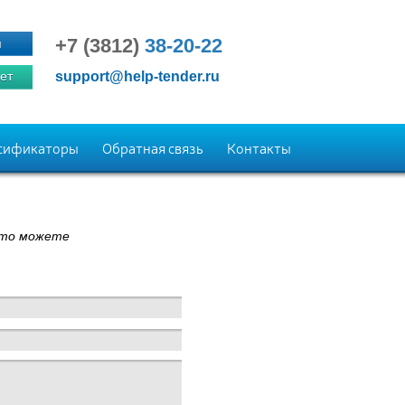
+7 (3812)
38-20-22
я
ет
support@help-tender.ru
сификаторы
Обратная связь
Контакты
 то можете