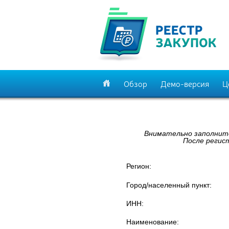
Обзор
Демо-версия
Ц
Внимательно заполните
После регис
Регион:
Город/населенный пункт:
ИНН:
Наименование: