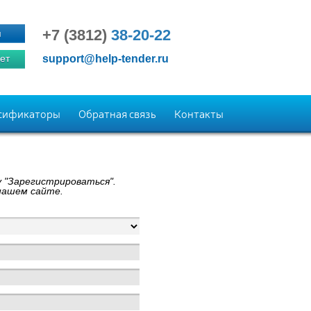
+7 (3812)
38-20-22
я
ет
support@help-tender.ru
сификаторы
Обратная связь
Контакты
 "Зарегистрироваться".
нашем сайте.