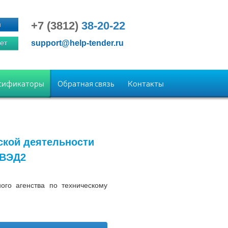
+7 (3812)
38-20-22
я
ет
support@help-tender.ru
сификаторы
Обратная связь
Контакты
ской деятельности
КВЭД2
го агенства по техническому