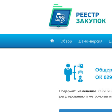
Обзор
Демо-версия
Ц
Общер
ОК 029
Содержит
изменение 89/202
регулированию и метрологии от