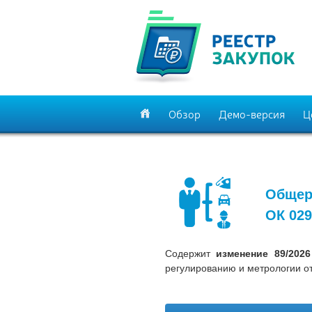
Обзор
Демо-версия
Ц
Общер
ОК 029
Содержит
изменение 89/202
регулированию и метрологии от