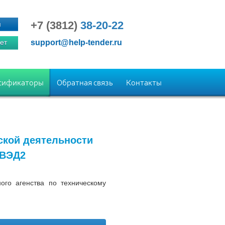
+7 (3812)
38-20-22
я
ет
support@help-tender.ru
сификаторы
Обратная связь
Контакты
ской деятельности
КВЭД2
го агенства по техническому