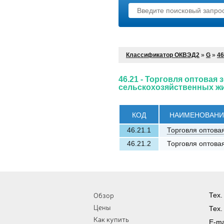
Классификатор ОКВЭД2
»
G
»
46
46.21 - Торговля оптовая
сельскохозяйственных ж
КОД
НАИМЕНОВАНИ
46.21.1
Торговля оптова
46.21.2
Торговля оптова
Обзор
Тех.
Цены
Тех.
Как купить
E-ma